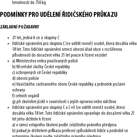
hmotností do 750 kg
PODMÍNKY PRO UDĚLENÍ ŘIDIČSKÉHO PRŮKAZU
ZÁKLADNÍ POŽADAVKY
21 let, jedná-li se o skupiny C
řidičské oprávnění pro skupinu C lze udělit rovněž osobě, která dosáhla věku
18 let. Toto řidičské oprávnění omezí obecní úřad obce s rozšířenou
působností do dosažení věku 21 let pouze k řízení vozidel
a) Ministerstva vnitra používaných policií
b) Vězeňské služby České republiky
c) ozbrojených sil České republiky
d) obecní policie
e) Hasičského záchranného sboru České republiky a jednotek požární
ochrany
f) celních orgánů
g) při zkušební jízdě v souvislosti s jejich opravou nebo údržbou
řidičské oprávnění pro skupiny C a C+E lze udělit rovněž osobě, která
dosáhla věku 18 let. Toto řidičské oprávnění opravňuje do dosažení věku 21
let jeho držitele k řízení
a) v rámci vstupního školení podle zvláštního právního předpisu
b) pokud je držitelem průkazu profesní způsobilosti řidiče a podrobil se
vstupnímu školení podle zvláštního právního předpisu