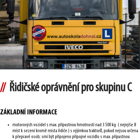
Řidičské oprávnění pro skupinu C
ZÁKLADNÍ INFORMACE
motorových vozidel s max. přípustnou hmotností nad 3 500 kg ( nejvýše 8
míst k sezení kromě místa řidiče ) s výjímkou traktorů, pokud nejsou určena
k přepravě osob; smí být připojeno přípojné vozidlo s max. přípustnou