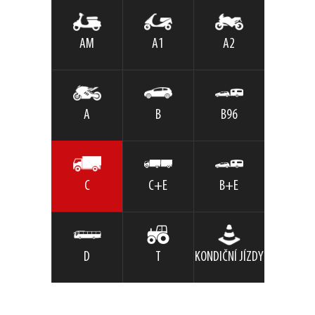
AM
A1
A2
A
B
B96
C
C+E
B+E
D
T
KONDIČNÍ JÍZDY