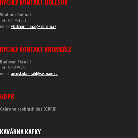
RYCHLÝ KONTAKT HOLEŠOV
Vladimír Dohnal
Tel.: 604 754 791
email:
vladimirdohnal@seznam.cz
RYCHLÝ KONTAKT KROMĚŘÍŽ
Radovan Stratil
Tel.: 606 829 242
email:
autoskola.stratil@seznam.cz
GDPR
Ochrana osobních dat (GDPR)
KAVÁRNA KAFKY