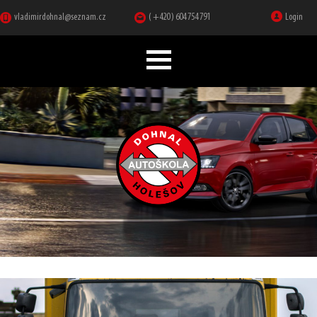
vladimirdohnal@seznam.cz
( +420 ) 604 754 791
Login